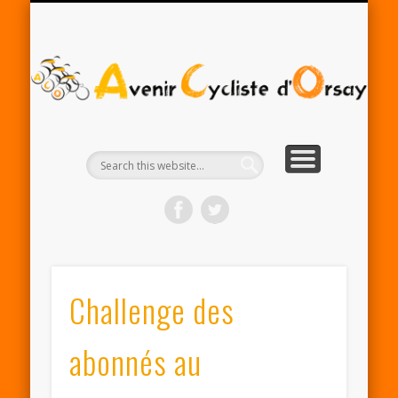
RENTRÉE ACO 2025-26
PARTENAIRES
CONTACT
LE CLUB
A
Cy
d'
Challenge des
abonnés au