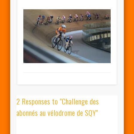
2 Responses to "Challenge des
abonnés au vélodrome de SQY"