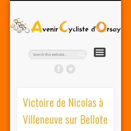
RENTRÉE ACO 2025-26
PARTENAIRES
CONTACT
LE CLUB
A
Cy
d'
Victoire de Nicolas à
Villeneuve sur Bellote