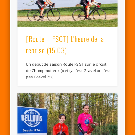
[Route – FSGT] L’heure de la
reprise (15.03)
Un début de saison Route FSGT sur le circuit
de Champmotteux (« et ça c’est Gravel ou c’est
pas Gravel ?! ») …