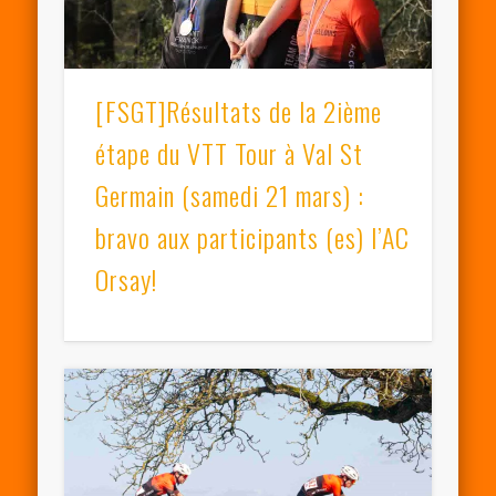
[FSGT]Résultats de la 2ième
étape du VTT Tour à Val St
Germain (samedi 21 mars) :
bravo aux participants (es) l’AC
Orsay!