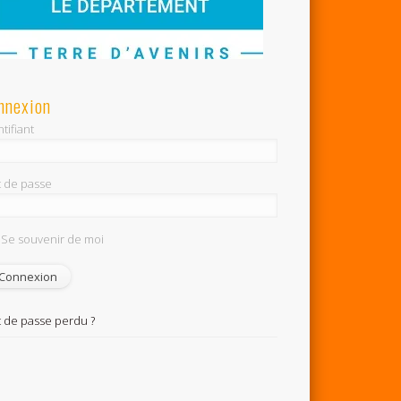
nnexion
tifiant
 de passe
Se souvenir de moi
 de passe perdu ?