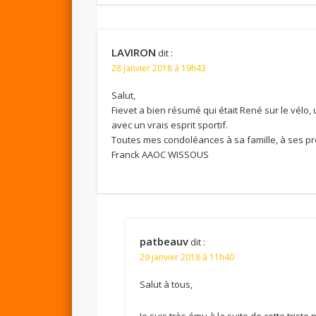
LAVIRON
dit :
28 janvier 2018 à 19h43
Salut,
Fievet a bien résumé qui était René sur le vél
avec un vrais esprit sportif.
Toutes mes condoléances à sa famille, à ses p
Franck AAOC WISSOUS
patbeauv
dit :
29 janvier 2018 à 11h40
Salut à tous,
Je suis très ému à la suite de cette trist