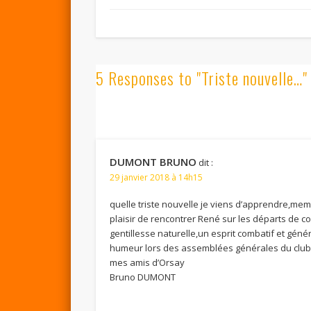
5 Responses to "Triste nouvelle…"
DUMONT BRUNO
dit :
29 janvier 2018 à 14h15
quelle triste nouvelle je viens d’apprendre,meme
plaisir de rencontrer René sur les départs de c
gentillesse naturelle,un esprit combatif et gén
humeur lors des assemblées générales du club.
mes amis d’Orsay
Bruno DUMONT