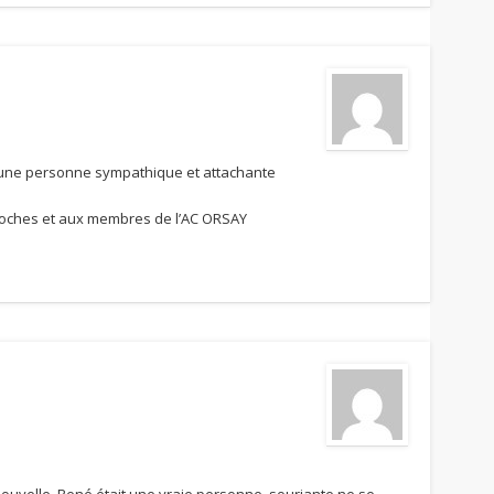
o, une personne sympathique et attachante
roches et aux membres de l’AC ORSAY
e nouvelle, René était une vraie personne, souriante ne se