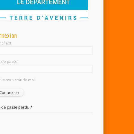
nnexion
tifiant
 de passe
Se souvenir de moi
 de passe perdu ?