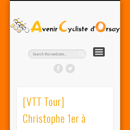
RENTRÉE ACO 2025-26
PARTENAIRES
CONTACT
LE CLUB
A
Cy
d'
[VTT Tour]
Christophe 1er à