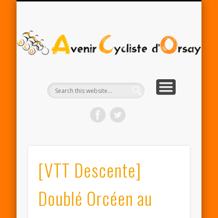
RENTRÉE ACO 2025-26
PARTENAIRES
CONTACT
LE CLUB
A
Cy
d'
[VTT Descente]
Doublé Orcéen au