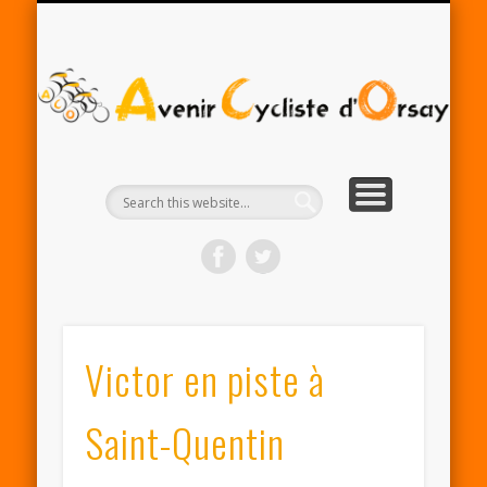
RENTRÉE ACO 2025-26
PARTENAIRES
CONTACT
LE CLUB
A
Cy
d'
Victor en piste à
Saint-Quentin