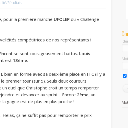
alité/Résultats
y
, pour la première manche
UFOLEP
du « Challenge
Co
s velléités compétitrices de nos représentants !
Iden
 Vincent se sont courageusement battus.
Louis
Mot
nt
est
13ème
.
)
, bien en forme avec sa deuxième place en FFC (il y a
 le premier tour (sur 5). Seuls deux coureurs
est un duel que Christophe croit un temps remporter
rejoindre et devancer au sprint… Encore
2ème
, un
 la gagne est de plus en plus proche !
Mot
e
. Hélas, ça ne suffit pas pour remporter le prix