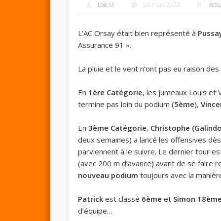
Loic M
26 mars 2023
Actu
L’AC Orsay était bien représenté à
Pussa
Assurance 91 ».
La pluie et le vent n’ont pas eu raison de
En
1ère Catégorie
, les jumeaux Louis et
termine pas loin du podium (
5ème
),
Vince
En
3ème Catégorie
,
Christophe (Galindo
deux semaines) a lancé les offensives dès
parviennent à le suivre. Le dernier tour 
(avec 200 m d’avance) avant de se faire 
nouveau podium
toujours avec la manière
Patrick
est classé
6ème
et
Simon 18èm
d’équipe…