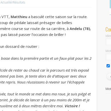
Actualité/Résultats
n VTT,
Matthieu
a basculé cette saison sur la route.
oup de pédale laissait présager de belles
Co
mière course sur route de sa carrière, à
Andelu (78)
,
 pas laissé passer l’occasion de briller !
Iden
un dossard de routier :
Mot
 bosse dans la première partie et un faux-plat pour les 2
décide de rester au chaud car le parcours est très exposé
entend pas bien. Je tente alors de d’attaquer avec deux
te repris. Nous réussissons à revenir sur l’échappée
Mot
ivée, tout le monde se met dans ma roue. Je suis piégé et
 sprint. Je décide de lancer à un peu moins de 200m et je
 deuxième est à deux mètres derrière moi.
Victoire !