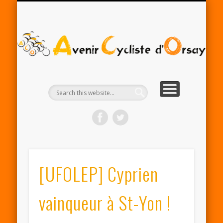
RENTRÉE ACO 2025-26
PARTENAIRES
CONTACT
LE CLUB
A
Cy
d'
[UFOLEP] Cyprien
vainqueur à St-Yon !