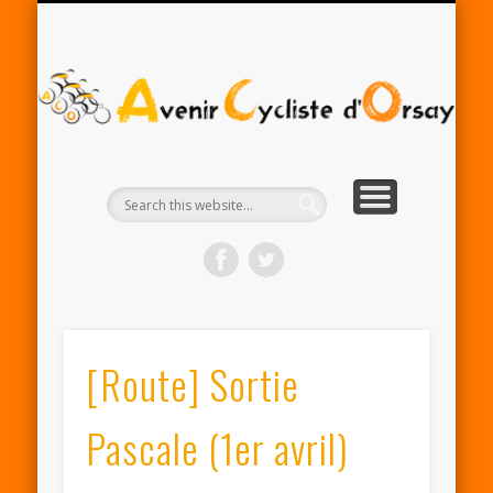
RENTRÉE ACO 2025-26
PARTENAIRES
CONTACT
LE CLUB
A
Cy
d'
[Route] Sortie
Pascale (1er avril)