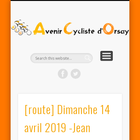
RENTRÉE ACO 2025-26
PARTENAIRES
CONTACT
LE CLUB
A
Cy
d'
[route] Dimanche 14
avril 2019 -Jean