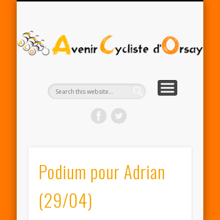
RENTRÉE ACO 2025-26
PARTENAIRES
CONTACT
LE CLUB
A
Cy
d'
Podium pour Adrian
(29/04)