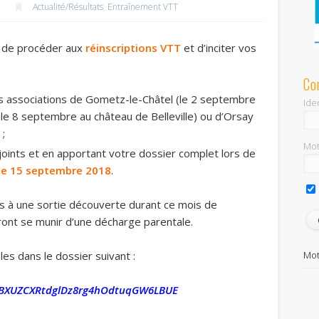
Actualité/Résultats
,
Entraînement VTT
us de procéder aux
réinscriptions VTT
et d’inciter vos
Co
s associations de Gometz-le-Châtel (le 2 septembre
Iden
 (le 8 septembre au château de Belleville) ou d’Orsay
 ;
Mot
-joints et en apportant votre dossier complet lors de
 le 15 septembre 2018
.
mis à une sortie découverte durant ce mois de
vront se munir d’une décharge parentale.
Mot
s dans le dossier suivant :
1ygBXUZCXRtdglDz8rg4hOdtuqGW6LBUE