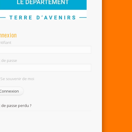
nnexion
tifiant
 de passe
Se souvenir de moi
 de passe perdu ?