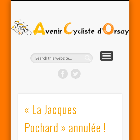
RENTRÉE ACO 2025-26
PARTENAIRES
CONTACT
LE CLUB
A
Cy
d'
« La Jacques
Pochard » annulée !