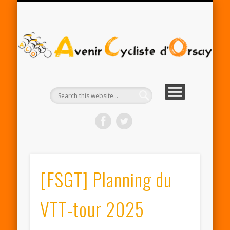
RENTRÉE ACO 2025-26
PARTENAIRES
CONTACT
LE CLUB
A
Cy
d'
[FSGT] Planning du
VTT-tour 2025