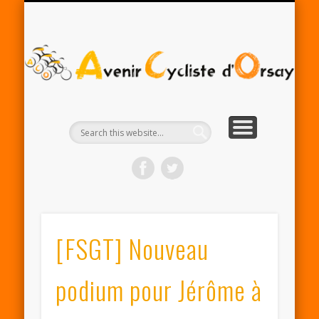
RENTRÉE ACO 2025-26
PARTENAIRES
CONTACT
LE CLUB
A
Cy
d'
[FSGT] Nouveau
podium pour Jérôme à