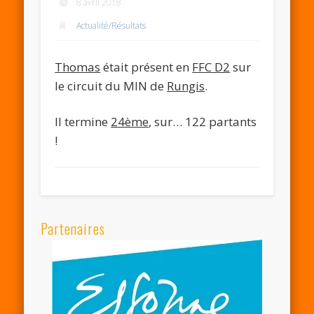
8 avril 2018
Actualité/Résultats
Thomas
était présent en
FFC D2
sur
le circuit du MIN de
Rungis
.
Il termine
24ème
, sur… 122 partants
!
Partenaires