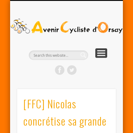
RENTRÉE ACO 2025-26
PARTENAIRES
CONTACT
LE CLUB
A
Cy
d'
[FFC] Nicolas
concrétise sa grande