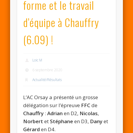
forme et le travail
d’équipe à Chauffry
(6.09) !
Loic M
6 septembre 2020
Actualité/Résultats
L’AC Orsay a présenté un grosse
délégation sur l’épreuve
FFC
de
Chauffry
:
Adrian
en D2,
Nicolas
,
Norbert
et
Stéphane
en D3,
Dany
et
Gérard
en D4.