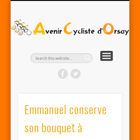
RENTRÉE ACO 2025-26
PARTENAIRES
CONTACT
LE CLUB
A
Cy
d'
Emmanuel conserve
son bouquet à