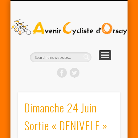
RENTRÉE ACO 2025-26
PARTENAIRES
CONTACT
LE CLUB
A
Cy
d'
Dimanche 24 Juin
Sortie « DENIVELE »