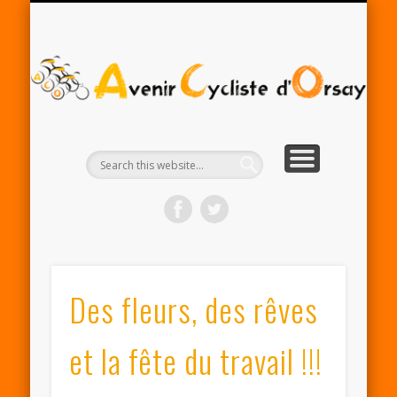
RENTRÉE ACO 2025-26
PARTENAIRES
CONTACT
LE CLUB
A
Cy
d'
Des fleurs, des rêves
et la fête du travail !!!