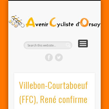
RENTRÉE ACO 2025-26
PARTENAIRES
CONTACT
LE CLUB
A
Cy
d'
Villebon-Courtaboeuf
(FFC), René confirme