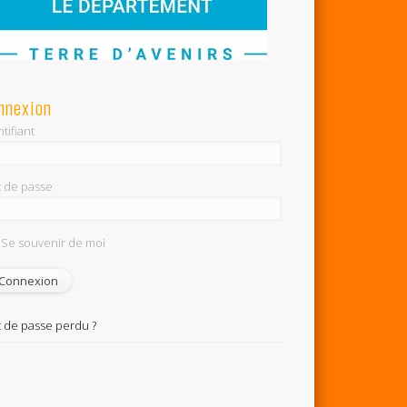
nnexion
tifiant
 de passe
Se souvenir de moi
 de passe perdu ?