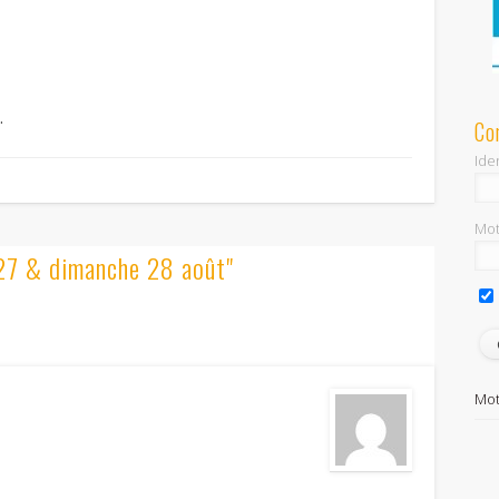
.
Co
Iden
Mot
 27 & dimanche 28 août"
Mot