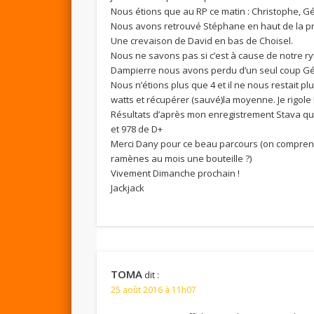
Nous étions que au RP ce matin : Christophe, Gér
Nous avons retrouvé Stéphane en haut de la p
Une crevaison de David en bas de Choisel.
Nous ne savons pas si c’est à cause de notre r
Dampierre nous avons perdu d’un seul coup Gé
Nous n’étions plus que 4 et il ne nous restait pl
watts et récupérer (sauvé)la moyenne. Je rigole !
Résultats d’après mon enregistrement Stava qua
et 978 de D+
Merci Dany pour ce beau parcours (on comprend 
ramènes au mois une bouteille ?)
Vivement Dimanche prochain !
Jackjack
TOMA
dit :
25 août 2016 à 11h07