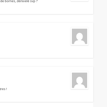
 de bornes, dénivelé svp ?
res !