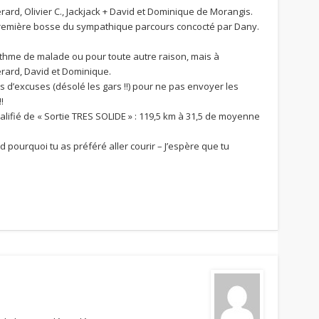
ard, Olivier C., Jackjack + David et Dominique de Morangis.
remière bosse du sympathique parcours concocté par Dany.
ythme de malade ou pour toute autre raison, mais à
rard, David et Dominique.
us d’excuses (désolé les gars !!) pour ne pas envoyer les
!
lifié de « Sortie TRES SOLIDE » : 119,5 km à 31,5 de moyenne
pourquoi tu as préféré aller courir – J’espère que tu