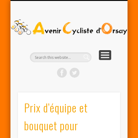
RENTRÉE ACO 2025-26
PARTENAIRES
CONTACT
LE CLUB
A
Cy
d'
Prix d’équipe et
bouquet pour