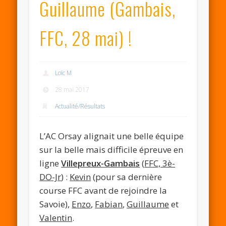
Guillaume (Gambais,
FFC, 28 mai) !
Loic M
28 mai 2017
Actualité/Résultats
L’AC Orsay alignait une belle équipe
sur la belle mais difficile épreuve en
ligne
Villepreux-Gambais
(
FFC, 3è-
DO-Jr
) :
Kevin
(pour sa dernière
course FFC avant de rejoindre la
Savoie),
Enzo
,
Fabian
,
Guillaume
et
Valentin
.