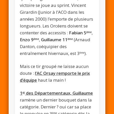
victoire se joue au sprint. Vincent
Girardin (Junior à l’ACO dans les
années 2000) l’emporte de plusieurs
longueurs. Les Orcéens doivent se
contenter des accessits :
Fabian 5
,
ème
Enzo 9
,
Guillaume 11
(Arnaud
ème
ème
Danton, coéquipier des
entraînement hivernaux, est 3
).
ème
Mais ce tir groupé ne laisse aucun
doute :
l’AC Orsay remporte le prix
d’équipe
haut la main !
1
des Départementaux, Guillaume
er
ramène un dernier bouquet dans la
catégorie. Dernier ? oui car sa place
le propulse en 3
catégorie dès la
ème