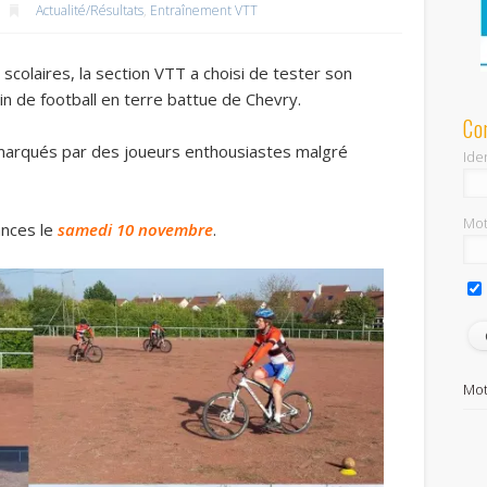
Actualité/Résultats
,
Entraînement VTT
 scolaires, la section VTT a choisi de tester son
ain de football en terre battue de Chevry.
Co
 marqués par des joueurs enthousiastes malgré
Iden
Mot
ances le
samedi 10 novembre
.
Mot