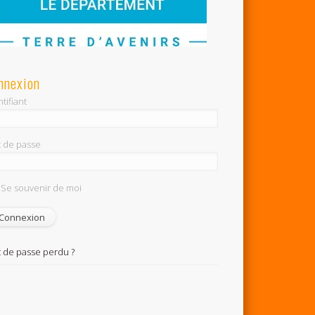
nnexion
tifiant
 de passe
Se souvenir de moi
 de passe perdu ?