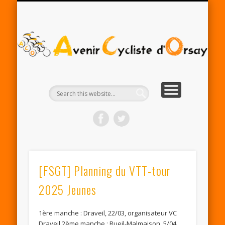
RENTRÉE ACO 2025-26
PARTENAIRES
CONTACT
LE CLUB
A
Cy
d'
[FSGT] Planning du VTT-tour
2025 Jeunes
1ère manche : ​Draveil, 22/03, ​organisateur VC
Draveil 2ème manche : ​Rueil-Malmaison, 5/04, ​