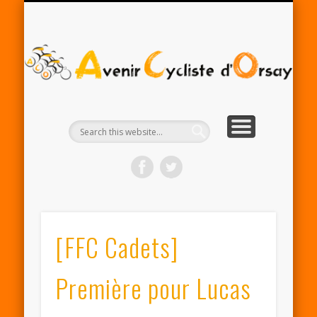
RENTRÉE ACO 2025-26
PARTENAIRES
CONTACT
LE CLUB
A
Cy
d'
[FFC Cadets]
Première pour Lucas