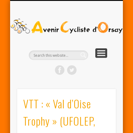
RENTRÉE ACO 2025-26
PARTENAIRES
CONTACT
LE CLUB
A
Cy
d'
VTT : « Val d’Oise
Trophy » (UFOLEP,