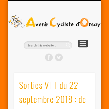
RENTRÉE ACO 2025-26
PARTENAIRES
CONTACT
LE CLUB
A
Cy
d'
Sorties VTT du 22
septembre 2018 : de