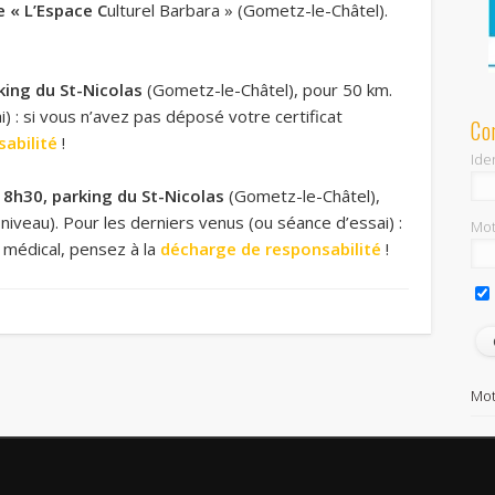
e « L’Espace C
ulturel Barbara » (Gometz-le-Châtel).
king du St-Nicolas
(Gometz-le-Châtel), pour 50 km.
) : si vous n’avez pas déposé votre certificat
Co
abilité
!
Iden
8h30, parking du St-Nicolas
(Gometz-le-Châtel),
iveau). Pour les derniers venus (ou séance d’essai) :
Mot
t médical, pensez à la
décharge de responsabilité
!
Mot