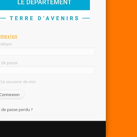
nnexion
tifiant
 de passe
Se souvenir de moi
 de passe perdu ?