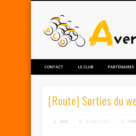
Facebook
Twitter
CONTACT
LE CLUB
PARTENAIRES
[Route] Sorties du w
dany
8 octobre 2021
Dive