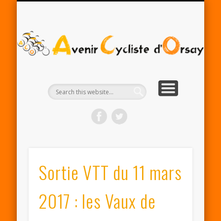
RENTRÉE ACO 2025-26
PARTENAIRES
CONTACT
LE CLUB
A
Cy
d'
Sortie VTT du 11 mars
2017 : les Vaux de