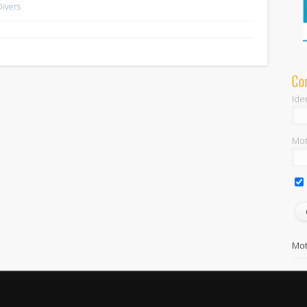
Divers
Co
Iden
Mot
Mot