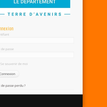
nnexion
tifiant
 de passe
Se souvenir de moi
 de passe perdu ?