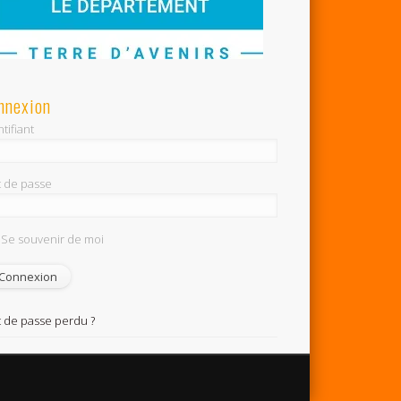
nnexion
tifiant
 de passe
Se souvenir de moi
 de passe perdu ?