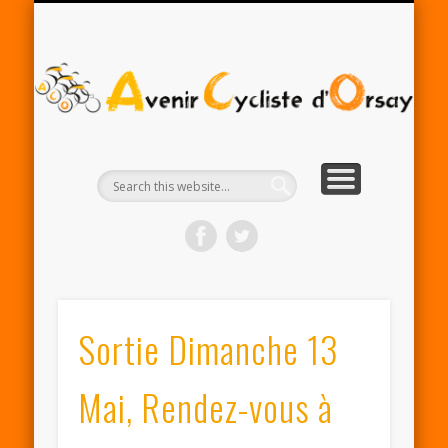
RENTRÉE ACO 2025-26
PARTENAIRES
CONTACT
LE CLUB
A
Cy
d'
Sortie Dimanche 13
Mai, Rendez-vous à