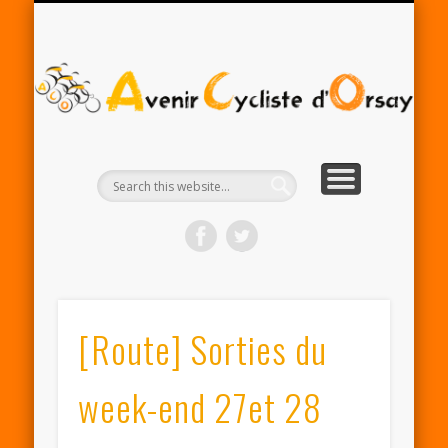
RENTRÉE ACO 2025-26
PARTENAIRES
CONTACT
LE CLUB
A
Cy
d'
[Route] Sorties du
week-end 27et 28