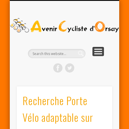
RENTRÉE ACO 2025-26
PARTENAIRES
CONTACT
LE CLUB
A
Cy
d'
Recherche Porte
Vélo adaptable sur