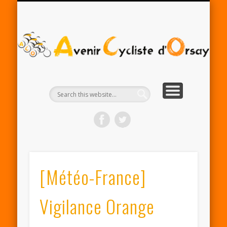
RENTRÉE ACO 2025-26
PARTENAIRES
CONTACT
LE CLUB
A
Cy
d'
[Météo-France]
Vigilance Orange