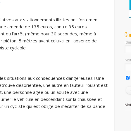
rs
relatives aux stationnements illicites ont fortement
’une amende de 135 euros, contre 35 euros
Co
ement ou l’arrêt (même pour 30 secondes, même à
ur piéton, 5 mètres avant celui-ci en l’absence de
Iden
iste cyclable.
Mot
 des situations aux conséquences dangereuses ! Une
trouve désorientée, une autre en fauteuil roulant est
, une personne âgée ou un adulte avec une
urner le véhicule en descendant sur la chaussée et
Mot
r un cycliste qui est obligé de s’écarter de sa bande