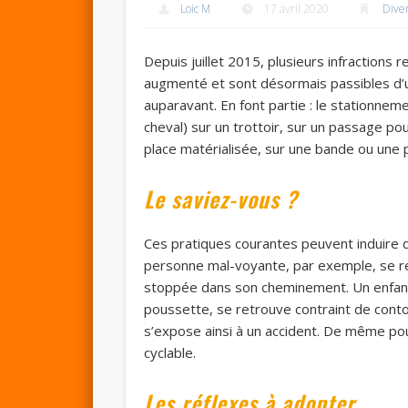
Loic M
17 avril 2020
Dive
Depuis juillet 2015, plusieurs infractions 
augmenté et sont désormais passibles d
auparavant. En font partie : le stationn
cheval) sur un trottoir, sur un passage po
place matérialisée, sur une bande ou une p
Le saviez-vous ?
Ces pratiques courantes peuvent induire
personne mal-voyante, par exemple, se re
stoppée dans son cheminement. Un enfant
poussette, se retrouve contraint de conto
s’expose ainsi à un accident. De même pou
cyclable.
Les réflexes à adopter