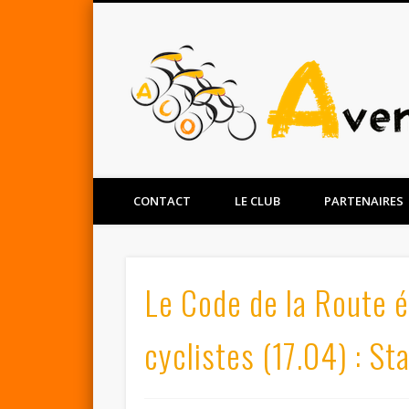
Facebook
Twitter
CONTACT
LE CLUB
PARTENAIRES
Le Code de la Route é
cyclistes (17.04) : S