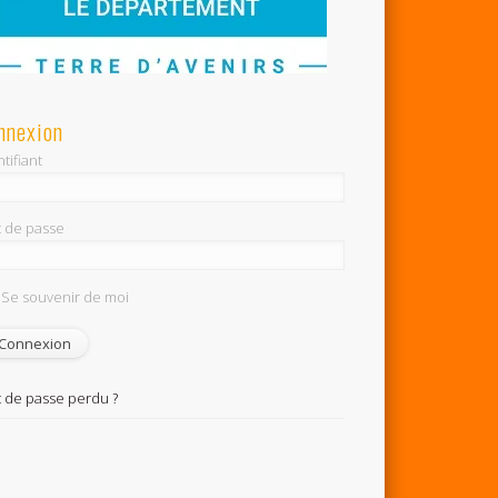
nnexion
tifiant
 de passe
Se souvenir de moi
 de passe perdu ?