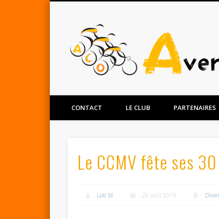
Facebook
Twitter
CONTACT
LE CLUB
PARTENAIRES
Le CCMV fête ses 30 
Loic M
28 août 2019
Dive