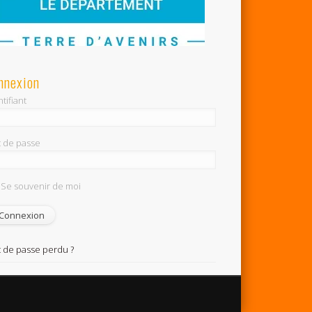
nnexion
tifiant
 de passe
Se souvenir de moi
 de passe perdu ?