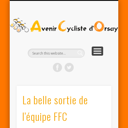
RENTRÉE ACO 2025-26
PARTENAIRES
CONTACT
LE CLUB
A
Cy
d'
La belle sortie de
l’équipe FFC