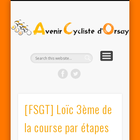
RENTRÉE ACO 2025-26
PARTENAIRES
CONTACT
LE CLUB
A
Cy
d'
[FSGT] Loïc 3ème de
la course par étapes