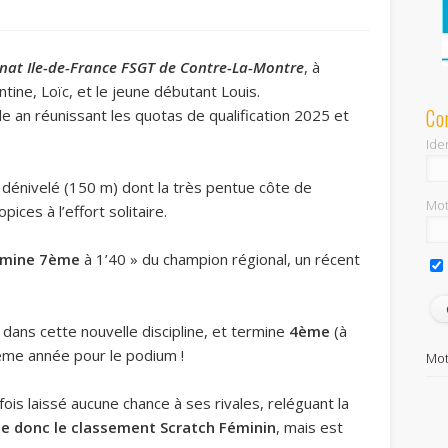
at Ile-de-France FSGT de Contre-La-Montre
, à
entine, Loïc, et le jeune débutant Louis.
Co
 an réunissant les quotas de qualification 2025 et
Iden
rt dénivelé (150 m) dont la très pentue côte de
Mot
ices à l’effort solitaire.
rmine 7ème
à 1’40 » du champion régional, un récent
dans cette nouvelle discipline, et termine
4ème
(à
ième année pour le podium !
Mot
fois laissé aucune chance à ses rivales, reléguant la
e donc le classement Scratch Féminin
, mais est