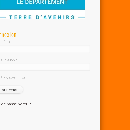
nnexion
tifiant
 de passe
Se souvenir de moi
 de passe perdu ?