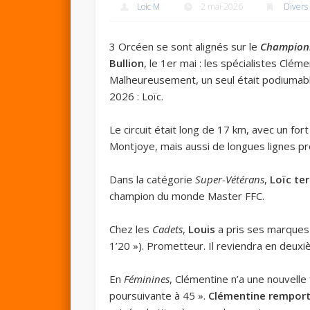
Loic M
2 mai 2026
Divers
3 Orcéen se sont alignés sur le
Championn
Bullion
, le 1er mai : les spécialistes Clém
Malheureusement, un seul était podiumable
2026 : Loïc.
Le circuit était long de 17 km, avec un fo
Montjoye, mais aussi de longues lignes prop
Dans la catégorie
Super-Vétérans
,
Loïc te
champion du monde Master FFC.
Chez les
Cadets
,
Louis
a pris ses marques 
1’20 »). Prometteur. Il reviendra en deux
En
Féminines
, Clémentine n’a une nouvelle 
poursuivante à 45 ».
Clémentine remport