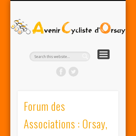
RENTRÉE ACO 2025-26
PARTENAIRES
CONTACT
LE CLUB
A
Cy
d'
Forum des
Associations : Orsay,