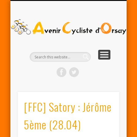
RENTRÉE ACO 2025-26
PARTENAIRES
CONTACT
LE CLUB
A
Cy
d'
[FFC] Satory : Jérôme
5ème (28.04)