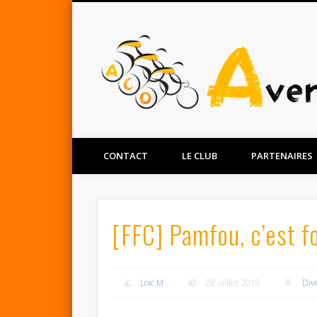
Facebook
Twitter
CONTACT
LE CLUB
PARTENAIRES
[FFC] Pamfou, c’est f
Loic M
28 juillet 2019
Div