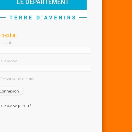
nnexion
tifiant
 de passe
Se souvenir de moi
 de passe perdu ?