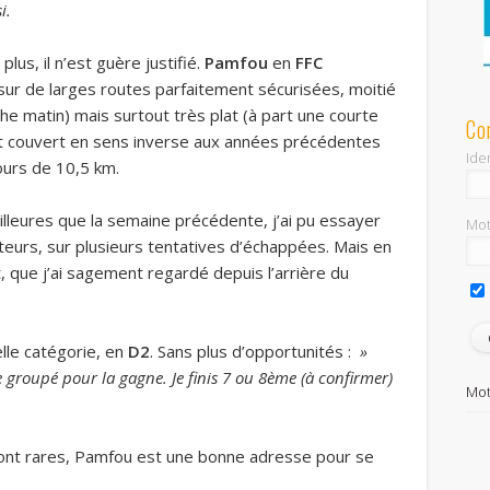
i.
plus, il n’est guère justifié.
Pamfou
en
FFC
le sur de larges routes parfaitement sécurisées, moitié
he matin) mais surtout très plat (à part une courte
Co
était couvert en sens inverse aux années précédentes
Iden
tours de 10,5 km.
lleures que la semaine précédente, j’ai pu essayer
Mot
nteurs, sur plusieurs tentatives d’échappées. Mais en
t, que j’ai sagement regardé depuis l’arrière du
lle catégorie, en
D2
. Sans plus d’opportunités :
»
e groupé pour la gagne. Je finis 7 ou 8ème (à confirmer)
Mot
font rares, Pamfou est une bonne adresse pour se