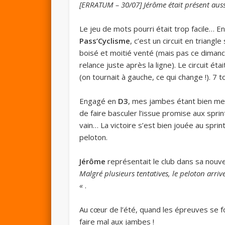
[ERRATUM – 30/07] Jérôme était présent auss
Le jeu de mots pourri était trop facile… En 
Pass’Cyclisme
, c’est un circuit en triang
boisé et moitié venté (mais pas ce dimanc
relance juste après la ligne). Le circuit 
(on tournait à gauche, ce qui change !). 7 
Engagé en
D3
, mes jambes étant bien mei
de faire basculer l’issue promise aux spri
vain… La victoire s’est bien jouée au sprin
peloton.
Jérôme
représentait le club dans sa nouve
Malgré plusieurs tentatives, le peloton arriv
«
.
Au cœur de l’été, quand les épreuves se 
faire mal aux jambes !