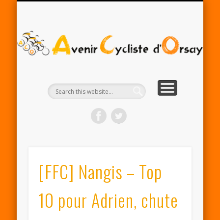
RENTRÉE ACO 2025-26
PARTENAIRES
CONTACT
LE CLUB
A
Cy
d'
[FFC] Nangis – Top
10 pour Adrien, chute