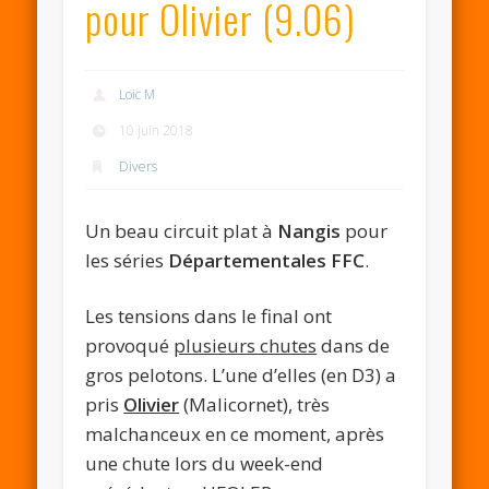
pour Olivier (9.06)
Loic M
10 juin 2018
Divers
Un beau circuit plat à
Nangis
pour
les séries
Départementales FFC
.
Les tensions dans le final ont
provoqué
plusieurs chutes
dans de
gros pelotons. L’une d’elles (en D3) a
pris
Olivier
(Malicornet), très
malchanceux en ce moment, après
une chute lors du week-end