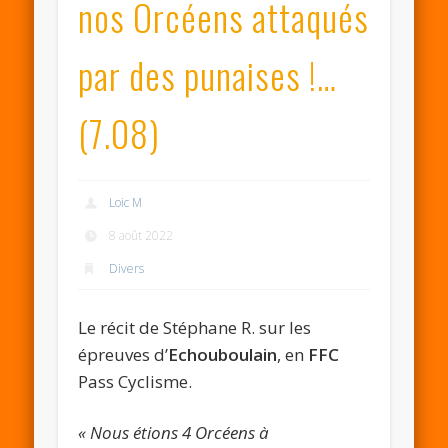
nos Orcéens attaqués
par des punaises !…
(7.08)
Loic M
8 août 2022
Divers
Le récit de Stéphane R. sur les
épreuves d’
Echouboulain
, en
FFC
Pass Cyclisme.
« Nous étions 4 Orcéens à