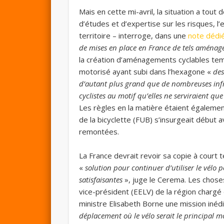
Mais en cette mi-avril, la situation a tou
d’études et d’expertise sur les risques, 
territoire – interroge, dans une
note dédi
de mises en place en France de tels aména
la création d’aménagements cyclables te
motorisé ayant subi dans l’hexagone «
des
d’autant plus grand que de nombreuses infra
cyclistes au motif qu’elles ne serviraient q
Les règles en la matière étaient égalemen
de la bicyclette (FUB) s’insurgeait début av
remontées.
La France devrait revoir sa copie à court 
«
solution pour continuer d’utiliser le vélo 
satisfaisantes
», juge le Cerema. Les choses
vice-président (EELV) de la région chargé 
ministre Elisabeth Borne une mission inédi
déplacement où le vélo serait le principal 