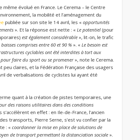
t de même évolué en France. Le Cerema – le Centre
l’environnement, la mobilité et l’aménagement du
ée
publiée sur son site le 14 avril, les «
opportunités
gements
». Et la réponse est nette : «
Le potentiel
(pour
mporaires)
est également considérable
», lit-on, le trafic
 baisses comprises entre 60 et 90 %
». «
Le besoin est
structures cyclables ont été interdites à tort aux
ue pour faire du sport ou se promener
», note le Cerema.
t peu claires, et la Fédération Française des usagers
ril de verbalisations de cyclistes lui ayant été
terme quant à la création de pistes temporaires, une
pour des raisons utilitaires dans des conditions
 s’accélèrent en effet : en Ile-de-France, l’ancien
des transports, Pierre Serne, s’est vu confier par la
te : «
coordonner la mise en place de solutions de
moyen de transport permettant la distanciation sociale
».