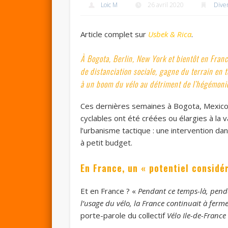
Loic M
26 avril 2020
Dive
Article complet sur
Usbek & Rica
.
À Bogota, Berlin, New York et bientôt en Franc
de distanciation sociale, gagne du terrain en 
à un boom du vélo au détriment de l’hégémonie 
Ces dernières semaines à Bogota, Mexico,
cyclables ont été créées ou élargies à la va
l’urbanisme tactique : une intervention dan
à petit budget.
En France, un « potentiel considé
Et en France ? «
Pendant ce temps-là, pend
l’usage du vélo, la France continuait à ferme
porte-parole du collectif
Vélo Ile-de-France