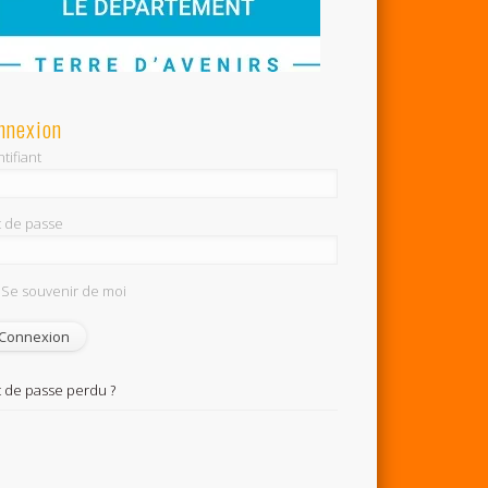
nnexion
tifiant
 de passe
Se souvenir de moi
 de passe perdu ?