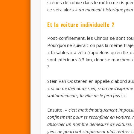
scènes de cohue dans le métro ne risquent
ce sera alors «
un moment historique pour 
Et la voiture individuelle ?
Post-confinement, les Chinois se sont tou
Pourquoi ne suivrait-on pas la même traj
« faisables » à vélo (rappelons qu’en Il
sont inférieurs à 3 km, donc se marchent 
?
Stein Van Oosteren en appelle d’abord aux
« s
i on ne demande rien, si on ne s’exprime 
stationnements, la ville ne le fera pas !
».
Ensuite, «
c’est mathématiquement impossi
confinement pour se reconfiner en voiture. N
absorber un nombre démesuré de voitures. O
gens ne pourront simplement plus rentrer ch